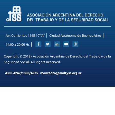
SITIO
Sus comentarios nos ayudan a mejorar el funcionamiento de
nuestra página.
Agradecemos de antemano su colaboración.
Av. Corrientes 1145 10°"A"
Ciudad Autónoma de Buenos Aires
14:00 a 20:00 Hs
Copyright © 2018 - Asociación Argentina de Derecho del Trabajo y de la
Seguridad Social. All Rights Reserved.
4382-4242/1390/4275
contacto@aadtyss.org.ar
ENVIAR