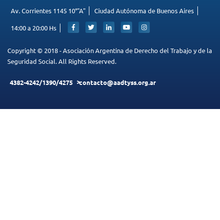
Av. Corrientes 1145 10°"A"
Ciudad Autónoma de Buenos Aires
14:00 a 20:00 Hs
Copyright © 2018 - Asociación Argentina de Derecho del Trabajo y de la
Seguridad Social. All Rights Reserved.
4382-4242/1390/4275
contacto@aadtyss.org.ar
ENVIAR