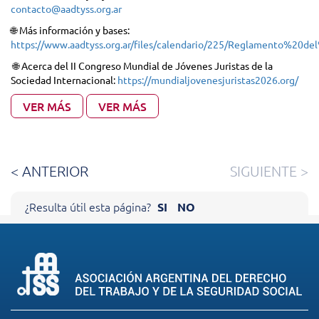
contacto@aadtyss.org.ar
🌐 Más información y bases:
https://www.aadtyss.org.ar/files/calendario/225/Reglamento%20de
🌐 Acerca del II Congreso Mundial de Jóvenes Juristas de la
Sociedad Internacional:
https://mundialjovenesjuristas2026.org/
VER MÁS
VER MÁS
< ANTERIOR
SIGUIENTE >
Cerrar X
¿Resulta útil esta página?
SI
NO
AYÚDENOS A MEJORAR NUESTRO
SITIO
Sus comentarios nos ayudan a mejorar el funcionamiento de
nuestra página.
Agradecemos de antemano su colaboración.