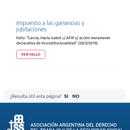
Impuesto a las ganancias y
jubilaciones
Fallo: "García, María Isabel c/ AFIP s/ acción meramente
declarativa de inconstitucionalidad" (26/3/2019).
VER FALLO
Cerrar X
¿Resulta útil esta página?
SI
NO
AYÚDENOS A MEJORAR NUESTRO
SITIO
Sus comentarios nos ayudan a mejorar el funcionamiento de
nuestra página.
Agradecemos de antemano su colaboración.