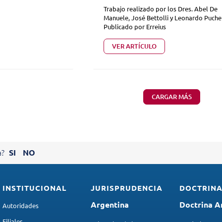
Trabajo realizado por los Dres. Abel De
Manuele, José Bettolli y Leonardo Puche
Publicado por Erreius
VER ARTÍCULO
CARGAR MÁS
a?
SI
NO
ORAR NUESTRO SITIO
 a mejorar el funcionamiento de nuestra página.
INSTITUCIONAL
JURISPRUDENCIA
DOCTRIN
su colaboración.
Argentina
Doctrina A
Autoridades
Filiales