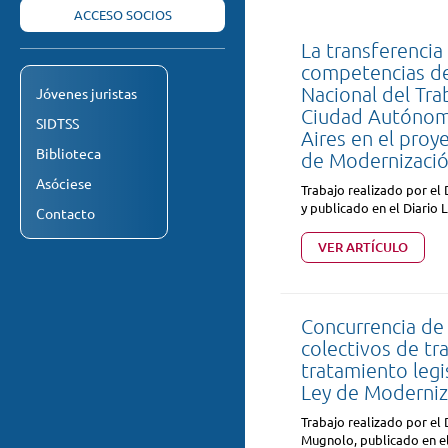
ACCESO SOCIOS
La transferencia
competencias de 
Nacional del Trab
Jóvenes juristas
Ciudad Autónom
SIDTSS
Aires en el proy
Biblioteca
de Modernizació
Asóciese
Trabajo realizado por el 
y publicado en el Diario 
Contacto
VER ARTÍCULO
Concurrencia de
colectivos de tra
tratamiento legis
Ley de Moderniz
Trabajo realizado por el 
Mugnolo, publicado en el