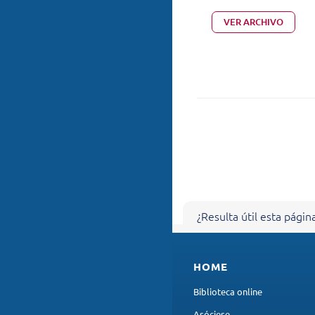
VER ARCHIVO
¿Resulta útil esta págin
AYÚDENOS A MEJ
Sus comentarios nos ayudan
HOME
Agradecemos de antemano 
Biblioteca online
Asóciese