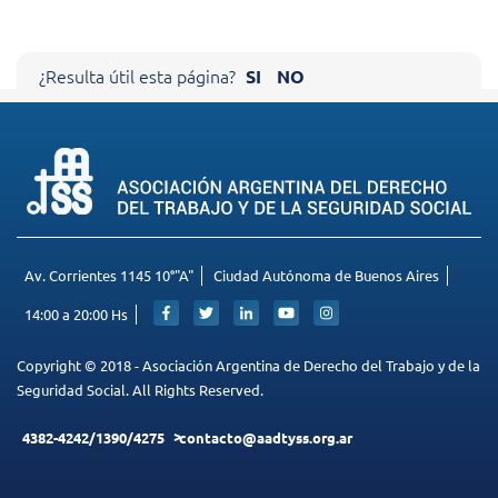
Cerrar X
¿Resulta útil esta página?
SI
NO
AYÚDENOS A MEJORAR NUESTRO
SITIO
Sus comentarios nos ayudan a mejorar el funcionamiento de
nuestra página.
Agradecemos de antemano su colaboración.
Av. Corrientes 1145 10°"A"
Ciudad Autónoma de Buenos Aires
14:00 a 20:00 Hs
Copyright © 2018 - Asociación Argentina de Derecho del Trabajo y de la
Seguridad Social. All Rights Reserved.
4382-4242/1390/4275
contacto@aadtyss.org.ar
ENVIAR