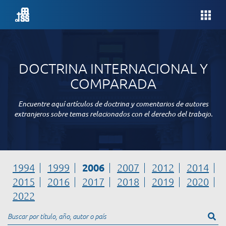
DOCTRINA INTERNACIONAL Y
COMPARADA
Encuentre aquí artículos de doctrina y comentarios de autores
extranjeros sobre temas relacionados con el derecho del trabajo.
2006
1994
1999
2007
2012
2014
2015
2016
2017
2018
2019
2020
2022