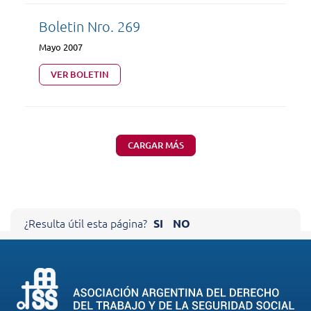
Boletin Nro. 269
Mayo 2007
VER BOLETIN
CARGAR MÁS
Cerrar X
¿Resulta útil esta página?
SI
NO
AYÚDENOS A MEJORAR NUESTRO
SITIO
Sus comentarios nos ayudan a mejorar el funcionamiento de
nuestra página.
Agradecemos de antemano su colaboración.